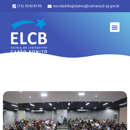
(15) 3543-8190
escoladolegislativo@camaracb.sp.gov.br