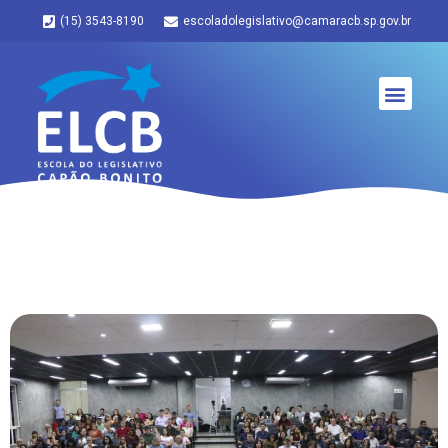
(15) 3543-8190
escoladolegislativo@camaracb.sp.gov.br